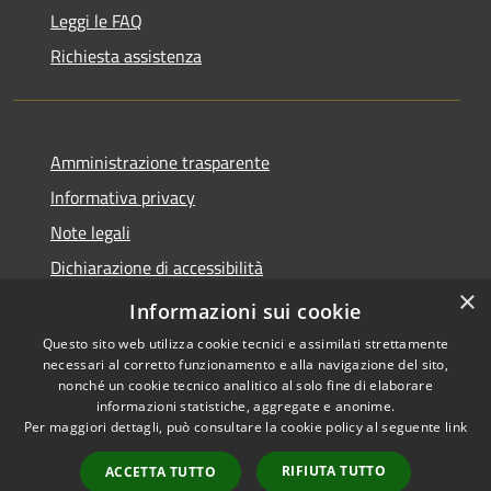
Leggi le FAQ
Richiesta assistenza
Amministrazione trasparente
Informativa privacy
Note legali
Dichiarazione di accessibilità
×
Statistica accessi
Informazioni sui cookie
Questo sito web utilizza cookie tecnici e assimilati strettamente
necessari al corretto funzionamento e alla navigazione del sito,
nonché un cookie tecnico analitico al solo fine di elaborare
informazioni statistiche, aggregate e anonime.
RSS
Copyright © 2026 • Comune di
Per maggiori dettagli, può consultare la cookie policy al seguente
link
Accessibilità
Santa Maria di Licodia •
Privacy
Municipium
Powered by
•
RIFIUTA TUTTO
ACCETTA TUTTO