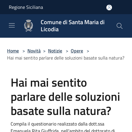
Salta al contenuto principale
Regione Siciliana
Comune di Santa Maria di
Licodia
Home
>
Novità
>
Notizie
>
Opere
>
Hai mai sentito parlare delle soluzioni basate sulla natura?
Hai mai sentito
parlare delle soluzioni
basate sulla natura?
Compila il questionario realizzato dalla dott.ssa
Emanuela Rita Giuffrida, nell'ambito del dottorato di